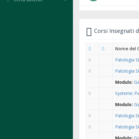
Corsi Insegnati 
Nome del 
0
Patologia Si
0
Patologia Si
Modulo:
Ga
0
Systemic Pa
Modulo:
Ga
0
Patologia Si
0
Patologia Si
Modulo:
Ga