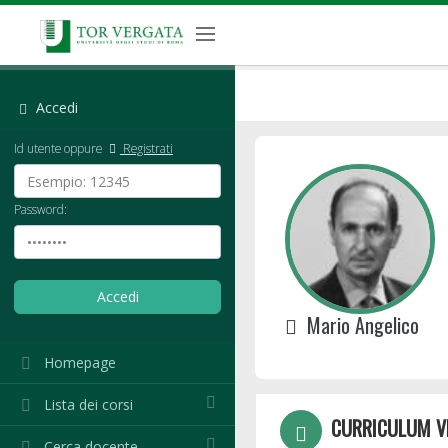
Accedi
Id utente oppure
Registrati
Password:
Mario Angelico
Homepage
Lista dei corsi
CURRICULUM V
Cerca docente