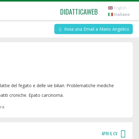
English
DIDATTICAWEB
Italiano
Invia una Email a Mario Angelico
Epatiti croniche. Epato carcinoma.
tra
APRI IL CV