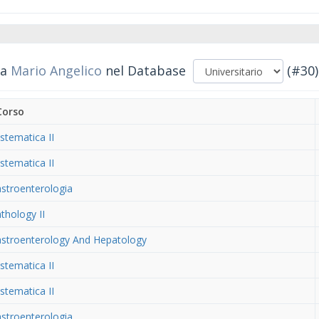
da
Mario Angelico
nel Database
(#30)
Corso
stematica II
stematica II
stroenterologia
thology II
stroenterology And Hepatology
stematica II
stematica II
stroenterologia