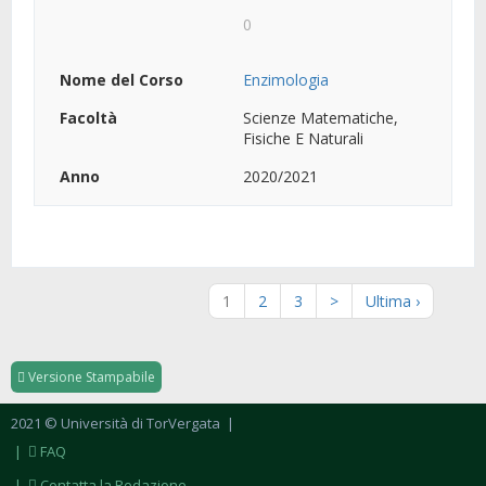
0
Enzimologia
Scienze Matematiche,
Fisiche E Naturali
2020/2021
1
2
3
>
Ultima ›
Versione Stampabile
2021 © Università di TorVergata
|
|
FAQ
|
Contatta la Redazione