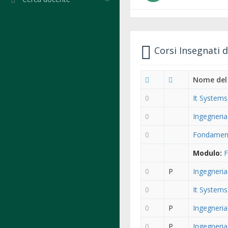
Corsi Insegnati 
Nome del
0
It Systems
0
Ingegneri
0
Fondament
Modulo:
F
0
P
Ingegneria
0
It Systems
0
P
Ingegneri
0
P
Ingegneria