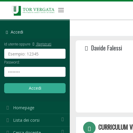
Accedi
Id utente oppure
Registrati
Davide Falessi
Password:
Homepage
Lista dei corsi
CURRICULUM V
Cerca docente