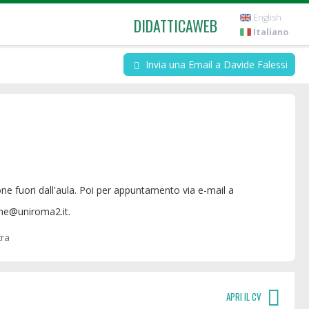
English
DIDATTICAWEB
Italiano
Invia una Email a Davide Falessi
one@uniroma2.it.
tra
APRI IL CV