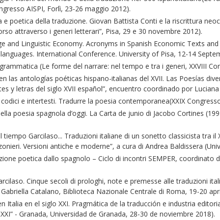
ngresso AISPI, Forlì, 23-26 maggio 2012).
oetica della traduzione. Giovan Battista Conti e la riscrittura neoc
rso attraverso i generi letterari”, Pisa, 29 e 30 novembre 2012).
d Linguistic Economy. Acronyms in Spanish Economic Texts and their
languages. International Conference. University of Pisa, 12-14 Septe
matica (Le forme del narrare: nel tempo e tra i generi, XXVIII Con
las antologías poéticas hispano-italianas del XVII. Las Poesías dive
tes y letras del siglo XVII español”, encuentro coordinado por Luciana
odici e intertesti. Tradurre la poesia contemporanea(XXIX Congress
lla poesia spagnola d’oggi. La Carta de junio di Jacobo Cortines (1991)
mpo Garcilaso... Traduzioni italiane di un sonetto classicista tra il 
nzonieri. Versioni antiche e moderne”, a cura di Andrea Baldissera (Uni
e poetica dallo spagnolo – Ciclo di incontri SEMPER, coordinato dal 
laso. Cinque secoli di prologhi, note e premesse alle traduzioni italia
i Gabriella Catalano, Biblioteca Nazionale Centrale di Roma, 19-20 apr
talia en el siglo XXI. Pragmática de la traducción e industria edito
o XXI” - Granada, Universidad de Granada, 28-30 de noviembre 2018).