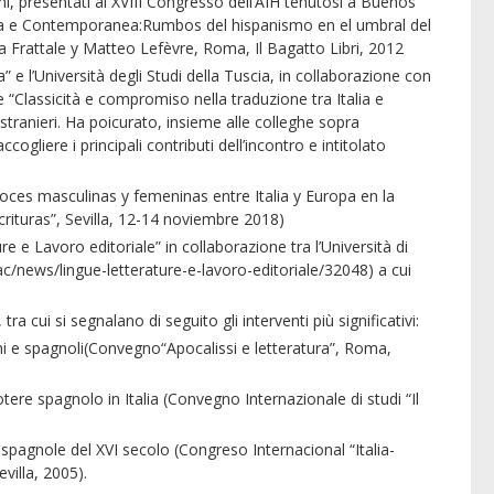
umi, presentati al XVIII Congresso dell’AIH tenutosi a Buenos
derna e Contemporanea:Rumbos del hispanismo en el umbral del
a Frattale y Matteo Lefèvre, Roma, Il Bagatto Libri, 2012
 l’Università degli Studi della Tuscia, in collaborazione con
te “Classicità e compromiso nella traduzione tra Italia e
stranieri. Ha poicurato, insieme alle colleghe sopra
gliere i principali contributi dell’incontro e intitolato
ces masculinas y femeninas entre Italia y Europa en la
rituras”, Sevilla, 12-14 noviembre 2018)
 e Lavoro editoriale” in collaborazione tra l’Università di
c/news/lingue-letterature-e-lavoro-editoriale/32048) a cui
cui si segnalano di seguito gli interventi più significativi:
ani e spagnoli(Convegno“Apocalissi e letteratura”, Roma,
 potere spagnolo in Italia (Convegno Internazionale di studi “Il
spagnole del XVI secolo (Congreso Internacional “Italia-
villa, 2005).