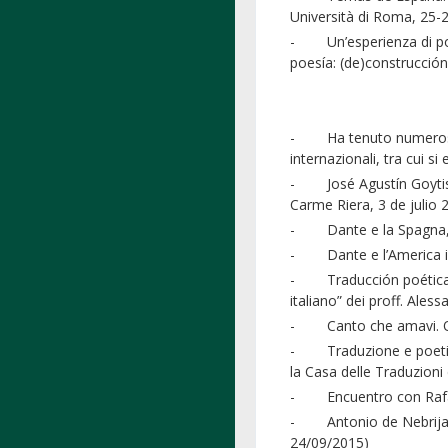
Università di Roma, 25-
- Un’esperienza di poes
poesía: (de)construcción
- Ha tenuto numerose con
internazionali, tra cui si
- José Agustín Goytisol
Carme Riera, 3 de julio 
- Dante e la Spagna, co
- Dante e l’America isp
- Traducción poética y 
italiano” dei proff. Ales
- Canto che amavi. Omag
- Traduzione e poetica. 
la Casa delle Traduzion
- Encuentro con Rafael 
- Antonio de Nebrija y 
24/09/2015)