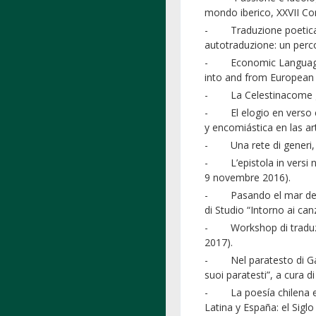
mondo iberico, XXVII Co
- Traduzione poetica e p
autotraduzione: un perco
- Economic Language an
into and from European 
- La Celestinacome gram
- El elogio en verso en 
y encomiástica en las ar
- Una rete di generi, c
- L’epistola in versi ne
9 novembre 2016).
- Pasando el mar del tie
di Studio “Intorno ai ca
- Workshop di traduzion
2017).
- Nel paratesto di Garci
suoi paratesti”, a cura d
- La poesía chilena en I
Latina y España: el Sigl