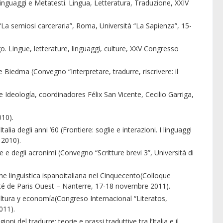
inguaggi e Metatesti. Lingua, Letteratura, Traduzione, XXIV
a semiosi carceraria”, Roma, Università “La Sapienza”, 15-
. Lingue, letterature, linguaggi, culture, XXV Congresso
e Biedma (Convegno “Interpretare, tradurre, riscrivere: il
 Ideología, coordinadores Félix San Vicente, Cecilio Garriga,
010).
ia degli anni ’60 (Frontiere: soglie e interazioni. I linguaggi
 2010).
 e degli acronimi (Convegno “Scritture brevi 3”, Università di
ne linguistica ispanoitaliana nel Cinquecento(Colloque
ersité de Paris Ouest – Nanterre, 17-18 novembre 2011).
cultura y economía(Congreso Internacional “Literatos,
011).
 del tradurre: teorie e prassi traduttive tra l’Italia e il