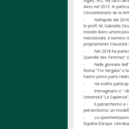
Inglés, ecc. Ha fatto alt
Aires nel 2013. In part
Cincuentenario de la AIH
- Nell’aprile del 2016 h
le proff. M. Gabriella Di
mondo ibero-americano. U
menzionate, il numero mon
propriamente Classicità 
- Nel 2018 ha partecipa
Querelle des Femmes” (XV
- Nelle giornate dell’1 
Roma “Tor Vergata” e la 
hanno preso parte relato
- Ha inoltre partecipato 
- Immaginario e “ ideolo
Università “La Sapienza”
- Il petrarchismo e i lett
petrarchismo: un modello
- La sperimentazione del
España-Europa. Literatur