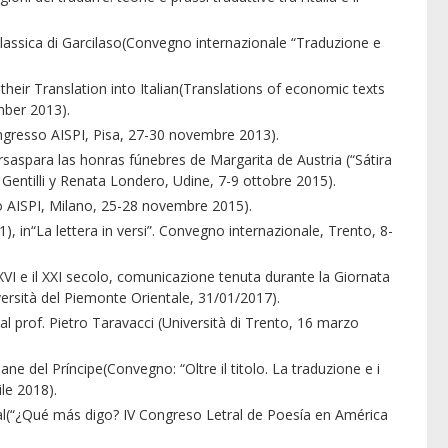
lassica di Garcilaso(Convegno internazionale “Traduzione e
 Translation into Italian(Translations of economic texts
mber 2013).
gresso AISPI, Pisa, 27-30 novembre 2013).
rsaspara las honras fúnebres de Margarita de Austria (“Sátira
 Gentilli y Renata Londero, Udine, 7-9 ottobre 2015).
o AISPI, Milano, 25-28 novembre 2015).
, in“La lettera in versi”. Convegno internazionale, Trento, 8-
XVI e il XXI secolo, comunicazione tenuta durante la Giornata
versità del Piemonte Orientale, 31/01/2017).
prof. Pietro Taravacci (Università di Trento, 16 marzo
ne del Príncipe(Convegno: “Oltre il titolo. La traduzione e i
ile 2018).
rial(“¿Qué más digo? IV Congreso Letral de Poesía en América