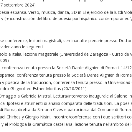
27 settembre 2024).
ia espansa. Verso, musica, danza, 3D in El ejercicio de la luzdi Vio
 y (re)construcción del libro de poesía panhispánico contemporáneo”,
ferenze, lezioni magistrali, seminariali e plenarie presso Dottorati 
 evidenziano le seguenti:
o e Italia, lezione magistrale (Universidad de Zaragoza - Curso de v
2009)
nferenza tenuta presso la Società Dante Alighieri di Roma il 14/12/
anica, conferenza tenuta presso la Società Dante Alighieri di Roma 
poética de la traducción, conferenza tenuta presso la Universidad de
sandro Ghignoli ed Esther Morillas (20/10/2011).
gio a Gabriela Mistral, Lettura/intervento inaugurale al Salone Int
Ipotesi e strumenti di analisi comparata delle traduzioni. La poesia
i di Roma, diretta da Simona Cives e patrocinata dal Comune di Roma.
Chirbes y Giorgio Nisini, incontro/conferenza con i due scrittori co
el Prólogoa la Gramática castellana, lezione tenuta nell’ambito del