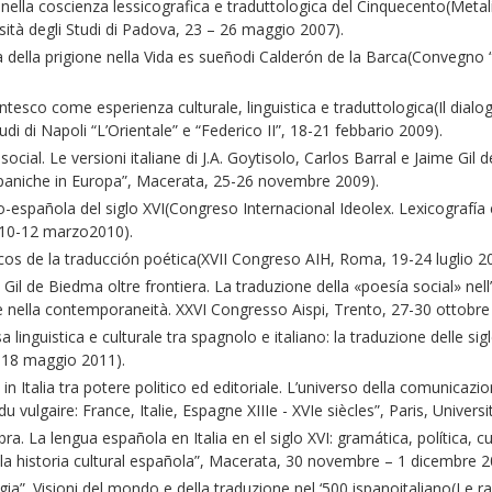
ella coscienza lessicografica e traduttologica del Cinquecento(Metal
ità degli Studi di Padova, 23 – 26 maggio 2007).
ella prigione nella Vida es sueñodi Calderón de la Barca(Convegno “L
sco come esperienza culturale, linguistica e traduttologica(Il dialogo
tudi di Napoli “L’Orientale” e “Federico II”, 18-21 febbario 2009).
al. Le versioni italiane di J.A. Goytisolo, Carlos Barral e Jaime Gil d
ispaniche in Europa”, Macerata, 25-26 novembre 2009).
española del siglo XVI(Congreso Internacional Ideolex. Lexicografía e
 10-12 marzo2010).
s de la traducción poética(XVII Congreso AIH, Roma, 19-24 luglio 2
 de Biedma oltre frontiera. La traduzione della «poesía social» nell’Ital
e e nella contemporaneità. XXVI Congresso Aispi, Trento, 27-30 ottobre
guistica e culturale tra spagnolo e italiano: la traduzione delle sigle
-18 maggio 2011).
Italia tra potere politico ed editoriale. L’universo della comunicazio
du vulgaire: France, Italie, Espagne XIIIe - XVIe siècles”, Paris, Univ
. La lengua española en Italia en el siglo XVI: gramática, política, 
 la historia cultural española”, Macerata, 30 novembre – 1 dicembre 2
 Visioni del mondo e della traduzione nel ‘500 ispanoitaliano(Le ragioni