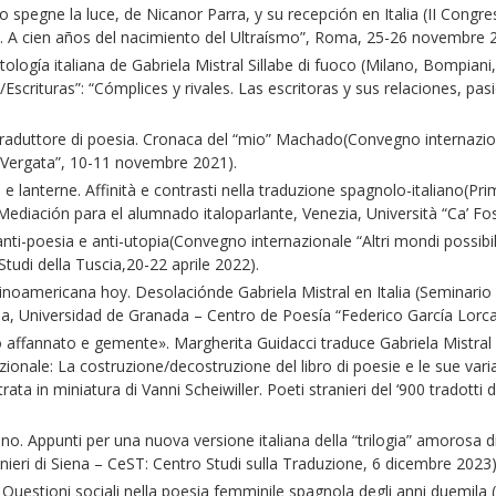
 spegne la luce, de Nicanor Parra, y su recepción en Italia (II Congres
l. A cien años del nacimiento del Ultraísmo”, Roma, 25-26 novembre 
ogía italiana de Gabriela Mistral Sillabe di fuoco (Milano, Bompiani
/Escrituras”: “Cómplices y rivales. Las escritoras y sus relaciones, pas
raduttore di poesia. Cronaca del “mio” Machado(Convegno internaziona
 Vergata”, 10-11 novembre 2021).
 e lanterne. Affinità e contrasti nella traduzione spagnolo-italiano(Pr
ediación para el alumnado italoparlante, Venezia, Università “Ca’ Fo
-poesia e anti-utopia(Convegno internazionale “Altri mondi possibili t
 Studi della Tuscia,20-22 aprile 2022).
americana hoy. Desolaciónde Gabriela Mistral en Italia (Seminario in
a, Universidad de Granada – Centro de Poesía “Federico García Lorca
annato e gemente». Margherita Guidacci traduce Gabriela Mistral per 
azionale: La costruzione/decostruzione del libro di poesie e le sue var
strata in miniatura di Vanni Scheiwiller. Poeti stranieri del ‘900 tradott
 Appunti per una nuova versione italiana della “trilogia” amorosa di
anieri di Siena – CeST: Centro Studi sulla Traduzione, 6 dicembre 2023)
tioni sociali nella poesia femminile spagnola degli anni duemila 