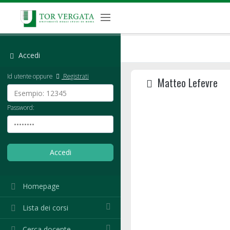
Accedi
Id utente oppure
Registrati
Matteo Lefevre
Password:
Homepage
Lista dei corsi
Cerca docente