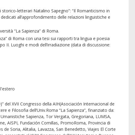
storico-letterari Natalino Sapegno”: “Il Romanticismo in
edicati all’approfondimento delle relazioni linguistiche e
versità “La Sapienza” di Roma.
a” di Roma con una tesi sui rapporti tra lingua e poesia
po II. Luoghi e modi dell’irradiazione (data di discussione:
l'estero
 del XVII Congresso della AIH(Asociación Internacional de
tere e Filosofia dell’Univ.Roma “La Sapienza”, finanziato da:
e Umanistiche Sapienza, Tor Vergata, Gregoriana, LUMSA,
ine, AISPI, Fundación Comillas, PromoRoma, Provincia di
 Soria, Alitalia, Lavazza, San Benedetto, Viajes El Corte