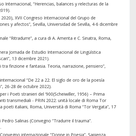
o Internacional, “Herencias, balances y relecturas de la
2019).
, 2020), XVII Congreso Internacional del Grupo de
iones y afectos”, Sevilla, Universidad de Sevilla, 4-6 dicembre
le “Ritradurre”, a cura di A. Amenta e C. Sinatra, Roma,
imera Jornada de Estudio Internacional de Lingüística
scari”, 13 dicembre 2021).
ra finzione e fantasia. Teoria, narrazione, pensiero”,
ternacional “De 22 a 22. El siglo de oro de la poesía
”, 26-28 de octubre 2022).
i Poeti stranieri del ‘900(Scheiwiller, 1956) – Prima
ianti transmediali - PRIN 2022: unità locale di Roma Tor
i da poeti italiani, Roma, Università di Roma “Tor Vergata”, 17
 Pedro Salinas (Convegno “Tradurre il trauma”.
.
(Convegno internazionale “Donne in Poesia”, Sapienza