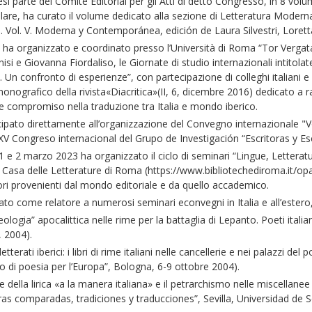
resì parte del Comité Editorial per gli Atti di detto Congresso, in 8 vol
icolare, ha curato il volume dedicato alla sezione di Letteratura Mo
. Vol. V. Moderna y Contemporánea, edición de Laura Silvestri, Lorett
a organizzato e coordinato presso l’Università di Roma “Tor Vergata” e
onisi e Giovanna Fiordaliso, le Giornate di studio internazionali intitola
n confronto di esperienze”, con partecipazione di colleghi italiani e 
ografico della rivista«Diacritica»(II, 6, dicembre 2016) dedicato a racco
e compromiso nella traduzione tra Italia e mondo iberico.
to direttamente all’organizzazione del Convegno internazionale "Vo
 Congreso internacional del Grupo de Investigación “Escritoras y Esc
e 2 marzo 2023 ha organizzato il ciclo di seminari “Lingue, Letterature
Casa delle Letterature di Roma (https://www.bibliotechediroma.it/opa
ri provenienti dal mondo editoriale e da quello accademico.
come relatore a numerosi seminari econvegni in Italia e all’estero, tra 
gia” apocalittica nelle rime per la battaglia di Lepanto. Poeti itali
, 2004).
erati iberici: i libri di rime italiani nelle cancellerie e nei palazzi del
 di poesia per l’Europa”, Bologna, 6-9 ottobre 2004).
la lirica «a la manera italiana» e il petrarchismo nelle miscellanee 
as comparadas, tradiciones y traducciones”, Sevilla, Universidad de Se