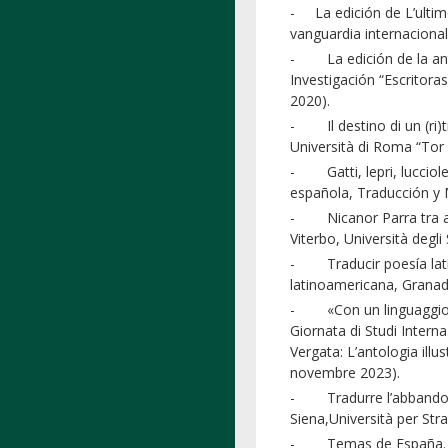
- La edición de L’ultimo
vanguardia internaciona
- La edición de la antol
Investigación “Escritoras
2020).
- Il destino di un (ri)t
Università di Roma “Tor
- Gatti, lepri, lucciole
española, Traducción y M
- Nicanor Parra tra anti
Viterbo, Università degli
- Traducir poesía latino
latinoamericana, Granad
- «Con un linguaggio aff
Giornata di Studi Intern
Vergata: L’antologia illu
novembre 2023).
- Tradurre l’abbandono.
Siena,Università per Str
- Temas de España. Ques