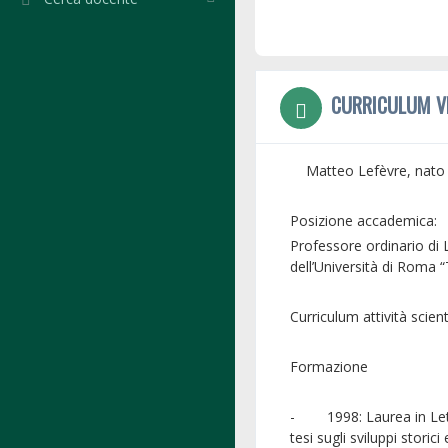
CURRICULUM V
Matteo Lefèvre, nato a
Posizione accademica:
Professore ordinario di 
dell’Università di Roma “
Curriculum attività scient
Formazione
- 1998: Laurea in Letter
tesi sugli sviluppi stori