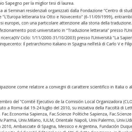
io Sapegno per la miglior tesi di laurea.
 Seminari residenziali organizzati dalla Fondazione “Centro di studi 
 “L’Europa letteraria tra Otto e Novecento” (6-11/09/1999), entrambi d
aesi europei, con una particolare attenzione alla storia della traduzione.
ionamento post-universitario in “Traduzione letteraria” presso l’Uni
erca(XV Ciclo: 1/11/2000-31/10/2003) presso l’Università “La Sapienz
inquecento: Il petrarchismo italiano in Spagna nell’età di Carlo V e Filip
azione come relatore a convegni di carattere scientifico in Italia o al
bro del “Comité Ejecutivo de la Comisión Local Organizadora (CLO)”
uto a Roma dal 19-24 luglio del 2010, su iniziativa della Facoltà di Let
Fac.Economia Sapienza, Fac.Scienze Politiche Sapienza, Fac.Scienz
iv.Parma, Univ.Milano, IULM, Orientale Napoli, Univ.Palermo, Univ.Ud
10, Ambasciate di Spagna, Messico e Argentina, Fundación Duques de