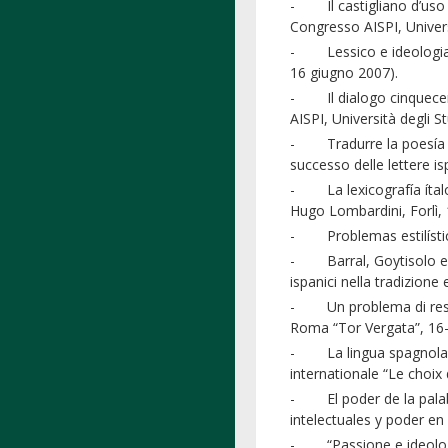
- Il castigliano d’uso n
Congresso AISPI, Univers
- Lessico e ideologia d
16 giugno 2007).
- Il dialogo cinquecente
AISPI, Università degli S
- Tradurre la poesía soci
successo delle lettere 
- La lexicografía ítalo-
Hugo Lombardini, Forlì,
- Problemas estilístico
- Barral, Goytisolo e Gil
ispanici nella tradizion
- Un problema di resa lin
Roma “Tor Vergata”, 16
- La lingua spagnola in 
internationale “Le choix 
- El poder de la palabra
intelectuales y poder en
- “Passione e ideologia”.