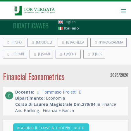
English
DIDATTICAWEB
Italiano
[I]NFO
[M]ODULI
[B]ACHECA
[P]ROGRAMMA
[O]RARI
[E]SAMI
E[V]ENTI
[F]ILES
Financial Econometrics
2025/2026
Docente:
Tommaso Proietti
Dipartimento:
Economia
Corso Di Laurea Magistrale Dm.270/04 in
Finance
And Banking - Finanza E Banca
AGGIUNGI IL CORSO AI TUOI PREFERITI