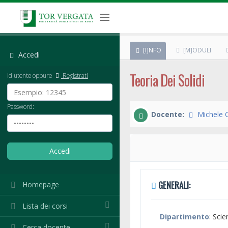
[I]NFO
[M]ODULI
Accedi
Teoria Dei Solidi
Id utente oppure
Registrati
Password:
Docente:
Michele C
GENERALI:
Homepage
Lista dei corsi
Dipartimento
: Sci
Cerca docente