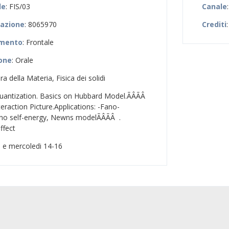
le
: FIS/03
Canale
zazione
: 8065970
Crediti
:
amento
: Frontale
ione
: Orale
ura della Materia, Fisica dei solidi
uantization. Basics on Hubbard Model.ÃÂÃÂ
raction Picture.Applications: -Fano-
o self-energy, Newns modelÃÂÃÂ .
ffect
di e mercoledi 14-16