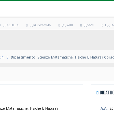
[B]ACHECA
[P]ROGRAMMA
[O]RARI
[E]SAMI
E[V]EN
ini
Dipartimento:
Scienze Matematiche, Fisiche E Naturali
Corso
DIDATTIC
enze Matematiche, Fisiche E Naturali
A.A.
: 2