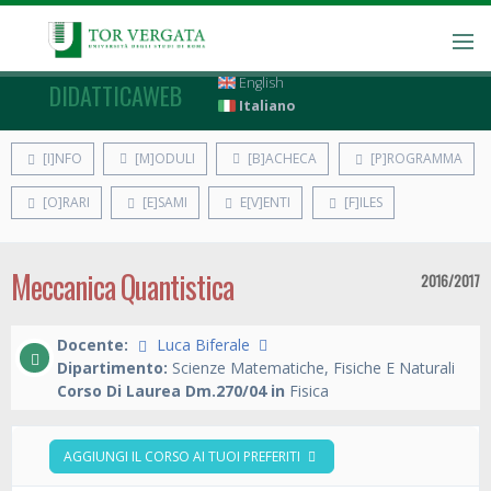
English
DIDATTICAWEB
Italiano
[I]NFO
[M]ODULI
[B]ACHECA
[P]ROGRAMMA
[O]RARI
[E]SAMI
E[V]ENTI
[F]ILES
Meccanica Quantistica
2016/2017
Docente:
Luca Biferale
Dipartimento:
Scienze Matematiche, Fisiche E Naturali
Corso Di Laurea Dm.270/04 in
Fisica
AGGIUNGI IL CORSO AI TUOI PREFERITI