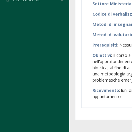
Settore Ministeria
Codice di verbaliz
Metodi di insegn
Metodi di valutaz
Prerequisiti
: Ness
Obiettivi
: Il corso s
nell'approfondimento 
bioetica, al fine di 
una metodologia argo
problematiche emerge
Ricevimento
: lun.
appuntamento