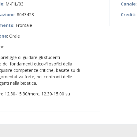
le
: M-FIL/03
Canale
zazione
: 8043423
Crediti
:
amento
: Frontale
ione
: Orale
uno
i prefigge di guidare gli studenti
dei fondamenti etico-filosofici della
acquisire competenze critiche, basate su di
mentativa forte, nei confronti delle
nti nella bioetica.
 ore 12.30-15.30/merc. 12.30-15.00 su