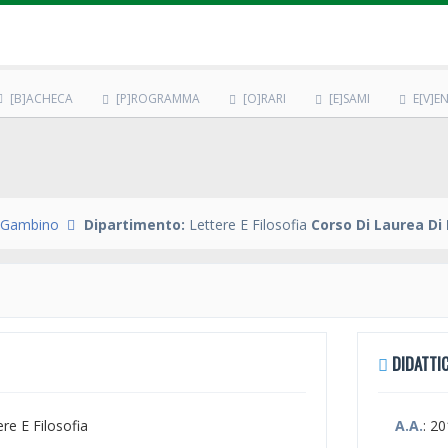
[B]ACHECA
[P]ROGRAMMA
[O]RARI
[E]SAMI
E[V]EN
a Gambino
Dipartimento:
Lettere E Filosofia
Corso Di Laurea Di 
DIDATTIC
ere E Filosofia
A.A.
: 2