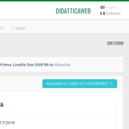
English
DIDATTICAWEB
Italiano
TI
[F]ILES
2017/2018
Primo Livello Dm.509/99 in
Filosofia
AGGIUNGI IL CORSO AI TUOI PREFERITI
A:
017/2018