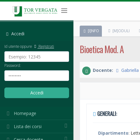
[I]NFO
[M]ODULI
Accedi
Bioetica Mod. A
Id utente oppure
Registrati
Password:
Docente:
Gabriell
GENERALI:
Homepage
Lista dei corsi
Dipartimento
: Lett
Cerca docente