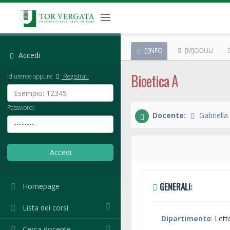
[I]NFO
[M]ODULI
Accedi
Bioetica A
Id utente oppure
Registrati
Password:
Docente:
Gabriell
GENERALI:
Homepage
Lista dei corsi
Dipartimento
: Lett
Cerca docente