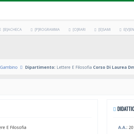
[B]ACHECA
[P]ROGRAMMA
[O]RARI
[E]SAMI
E[V]EN
a Gambino
Dipartimento:
Lettere E Filosofia
Corso Di Laurea Dm
DIDATTIC
ere E Filosofia
A.A.
: 2