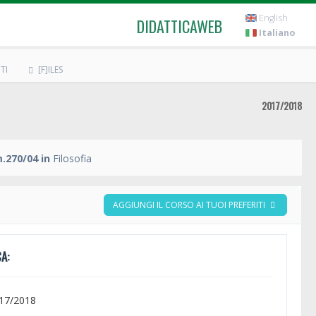
English
DIDATTICAWEB
Italiano
TI
[F]ILES
2017/2018
.270/04 in
Filosofia
AGGIUNGI IL CORSO AI TUOI PREFERITI
A:
017/2018