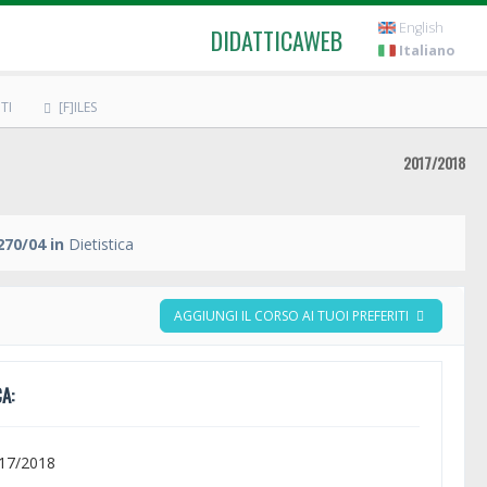
English
DIDATTICAWEB
Italiano
TI
[F]ILES
2017/2018
70/04 in
Dietistica
AGGIUNGI IL CORSO AI TUOI PREFERITI
A:
017/2018