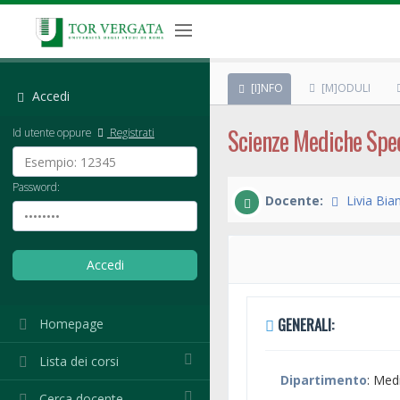
[I]NFO
[M]ODULI
Accedi
Scienze Mediche Spec
Id utente oppure
Registrati
Password:
Docente:
Livia Bia
GENERALI:
Homepage
Lista dei corsi
Dipartimento
: Med
Cerca docente