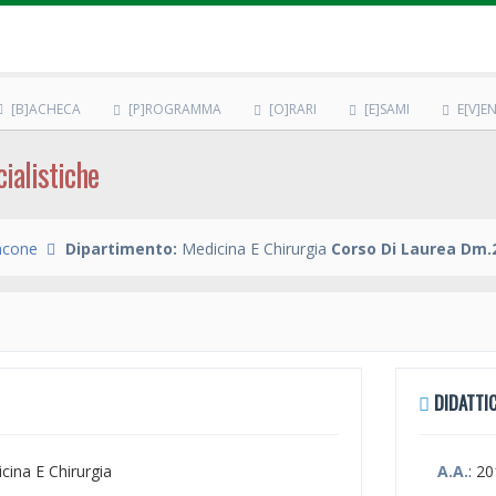
[B]ACHECA
[P]ROGRAMMA
[O]RARI
[E]SAMI
E[V]EN
ialistiche
ncone
Dipartimento:
Medicina E Chirurgia
Corso Di Laurea Dm.2
DIDATTIC
icina E Chirurgia
A.A.
: 2