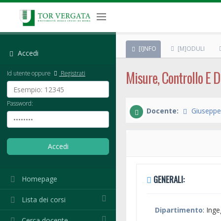
[I]NFO
[M]ODULI
Accedi
Misure, Controllo E D
Id utente oppure
Registrati
Password:
Docente:
Giuseppe
GENERALI:
Homepage
Lista dei corsi
Dipartimento
: Ing
Cerca docente