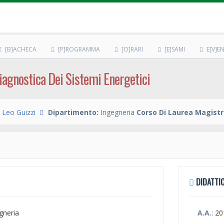
[B]ACHECA
[P]ROGRAMMA
[O]RARI
[E]SAMI
E[V]EN
iagnostica Dei Sistemi Energetici
 Leo Guizzi
Dipartimento:
Ingegneria
Corso Di Laurea Magistr
DIDATTIC
egneria
A.A.
: 2