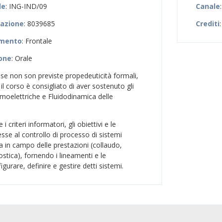
le
: ING-IND/09
Canale
zazione
: 8039685
Crediti
:
amento
: Frontale
ione
: Orale
 se non son previste propedeuticità formali,
il corso è consigliato di aver sostenuto gli
rmoelettriche e Fluidodinamica delle
 i criteri informatori, gli obiettivi e le
se al controllo di processo di sistemi
ica in campo delle prestazioni (collaudo,
stica), fornendo i lineamenti e le
urare, definire e gestire detti sistemi.