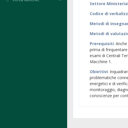
Settore Ministeria
Codice di verbaliz
Metodi di insegn
Metodi di valutaz
Prerequisiti
: Anche
prima di frequentare 
esami di Centrali Te
Macchine 1.
Obiettivi
: Inquadrare
problematiche connes
energetici e di verif
monitoraggio, diagno
conoscenze per config