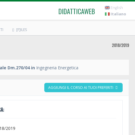
English
DIDATTICAWEB
Italiano
TI
[F]ILES
2018/2019
ale Dm.270/04 in
Ingegneria Energetica
AGGIUNGI IL CORSO AI TUOI PREFERITI
A:
018/2019