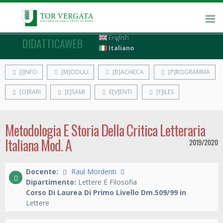
English
DIDATTICAWEB
Italiano
[I]NFO
[M]ODULI
[B]ACHECA
[P]ROGRAMMA
[O]RARI
[E]SAMI
E[V]ENTI
[F]ILES
Metodologia E Storia Della Critica Letteraria
Italiana Mod. A
2019/2020
Docente:
Raul Mordenti
Dipartimento:
Lettere E Filosofia
Corso Di Laurea Di Primo Livello Dm.509/99 in
Lettere