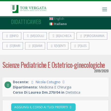
English
DIDATTICAWEB
Italiano
[I]NFO
[M]ODULI
[B]ACHECA
[P]ROGRAMMA
[O]RARI
[E]SAMI
E[V]ENTI
[F]ILES
Scienze Pediatriche E Ostetrico-ginecologiche
2019/2020
Docente:
Nicola Cotugno
Dipartimento:
Medicina E Chirurgia
Corso Di Laurea Dm.270/04 in
Dietistica
AGGIUNGI IL CORSO AI TUOI PREFERITI