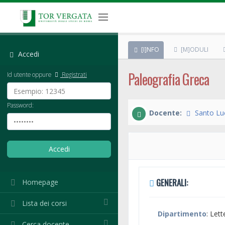
[I]NFO
[M]ODULI
Accedi
Paleografia Greca
Id utente oppure
Registrati
Password:
Docente:
Santo Lu
GENERALI:
Homepage
Lista dei corsi
Dipartimento
: Lett
Cerca docente