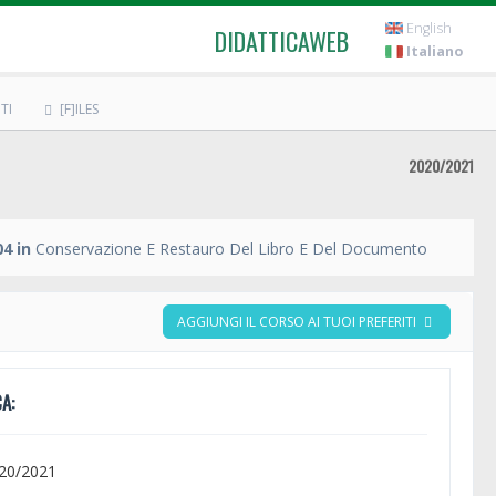
English
DIDATTICAWEB
Italiano
TI
[F]ILES
2020/2021
4 in
Conservazione E Restauro Del Libro E Del Documento
AGGIUNGI IL CORSO AI TUOI PREFERITI
A:
020/2021