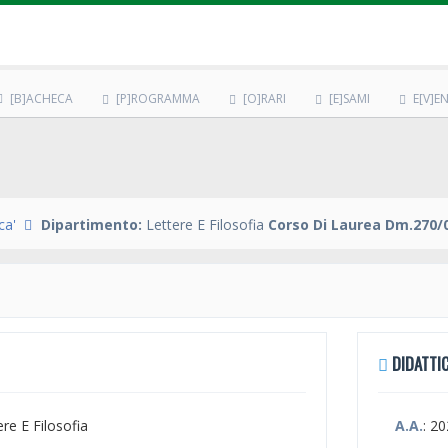
[B]ACHECA
[P]ROGRAMMA
[O]RARI
[E]SAMI
E[V]EN
ca'
Dipartimento:
Lettere E Filosofia
Corso Di Laurea Dm.270/0
DIDATTIC
ere E Filosofia
A.A.
: 2