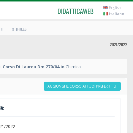
English
DIDATTICAWEB
Italiano
TI
[F]ILES
2021/2022
i
Corso Di Laurea Dm.270/04 in
Chimica
AGGIUNGI IL CORSO AI TUOI PREFERITI
A:
021/2022