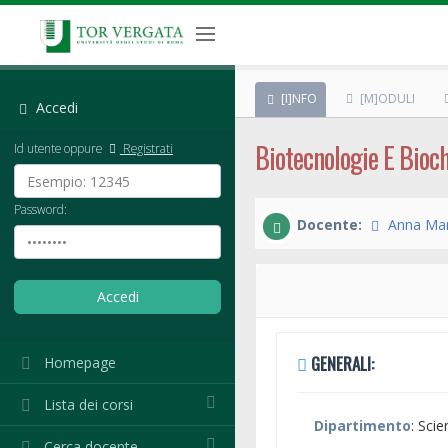
[I]NFO
[M]ODULI
Accedi
Biotecnologie E Bioc
Id utente oppure
Registrati
Password:
Docente:
Anna Mar
GENERALI:
Homepage
Lista dei corsi
Dipartimento
: Sci
Cerca docente