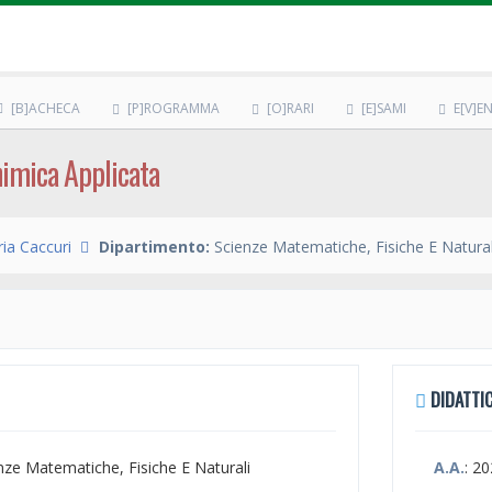
[B]ACHECA
[P]ROGRAMMA
[O]RARI
[E]SAMI
E[V]EN
himica Applicata
ia Caccuri
Dipartimento:
Scienze Matematiche, Fisiche E Natural
DIDATTIC
enze Matematiche, Fisiche E Naturali
A.A.
: 2