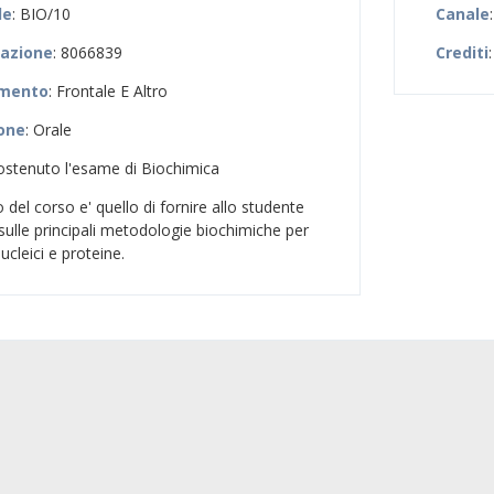
le
: BIO/10
Canale
zazione
: 8066839
Crediti
:
amento
: Frontale E Altro
ione
: Orale
sostenuto l'esame di Biochimica
vo del corso e' quello di fornire allo studente
ulle principali metodologie biochimiche per
nucleici e proteine.