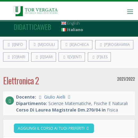
English
DIDATTICAWEB
Italiano
[I]NFO
[M]ODULI
[B]ACHECA
[P]ROGRAMMA
[O]RARI
[E]SAMI
E[V]ENTI
[F]ILES
Elettronica 2
2021/2022
Docente:
Giulio Aielli
Dipartimento:
Scienze Matematiche, Fisiche E Naturali
Corso Di Laurea Magistrale Dm.270/04 in
Fisica
AGGIUNGI IL CORSO AI TUOI PREFERITI