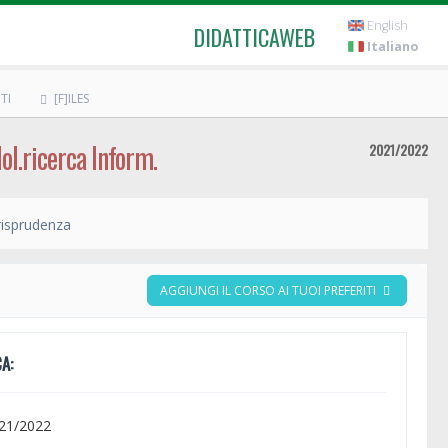
English
DIDATTICAWEB
Italiano
TI
[F]ILES
ol.ricerca Inform.
2021/2022
isprudenza
AGGIUNGI IL CORSO AI TUOI PREFERITI
A:
021/2022