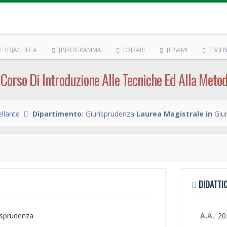
[B]ACHECA
[P]ROGRAMMA
[O]RARI
[E]SAMI
E[V]EN
) Corso Di Introduzione Alle Tecniche Ed Alla Metod
llante
Dipartimento:
Giurisprudenza
Laurea Magistrale in
Giur
DIDATTIC
risprudenza
A.A.
: 2