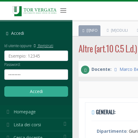
[I]NFO
[M]ODULI
Accedi
Altre (art.10 C.5 L.d.
Id utente oppure
Registrati
Password:
Docente:
Marco Be
GENERALI:
Homepage
Lista dei corsi
Dipartimento
: Giu
Cerca docente