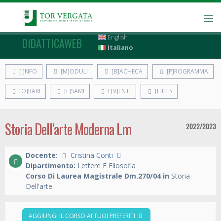
English
DIDATTICAWEB
Italiano
[I]NFO
[M]ODULI
[B]ACHECA
[P]ROGRAMMA
[O]RARI
[E]SAMI
E[V]ENTI
[F]ILES
Storia Dell'arte Moderna Lm
2022/2023
Docente:
Cristina Conti
Dipartimento:
Lettere E Filosofia
Corso Di Laurea Magistrale Dm.270/04 in
Storia
Dell'arte
AGGIUNGI IL CORSO AI TUOI PREFERITI