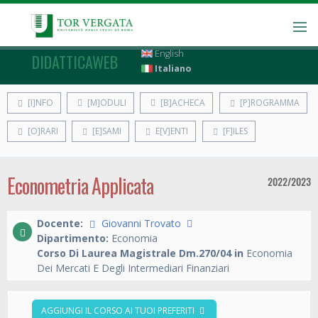
English
DIDATTICAWEB
Italiano
[I]NFO
[M]ODULI
[B]ACHECA
[P]ROGRAMMA
[O]RARI
[E]SAMI
E[V]ENTI
[F]ILES
Econometria Applicata
2022/2023
Docente:
Giovanni Trovato
Dipartimento:
Economia
Corso Di Laurea Magistrale Dm.270/04 in
Economia
Dei Mercati E Degli Intermediari Finanziari
AGGIUNGI IL CORSO AI TUOI PREFERITI