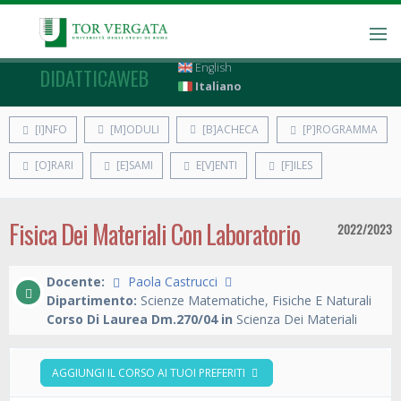
English
DIDATTICAWEB
Italiano
[I]NFO
[M]ODULI
[B]ACHECA
[P]ROGRAMMA
[O]RARI
[E]SAMI
E[V]ENTI
[F]ILES
Fisica Dei Materiali Con Laboratorio
2022/2023
Docente:
Paola Castrucci
Dipartimento:
Scienze Matematiche, Fisiche E Naturali
Corso Di Laurea Dm.270/04 in
Scienza Dei Materiali
AGGIUNGI IL CORSO AI TUOI PREFERITI