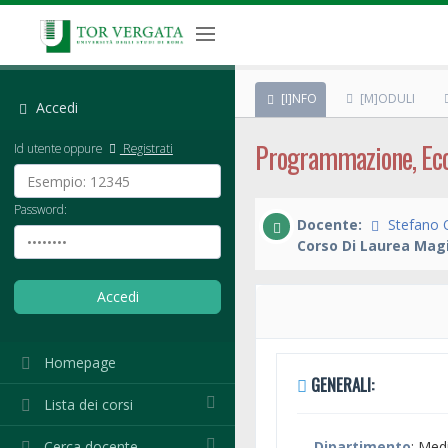
[I]NFO
[M]ODULI
Accedi
Programmazione, Econ
Id utente oppure
Registrati
Password:
Docente:
Stefano 
Corso Di Laurea Magi
Homepage
GENERALI:
Lista dei corsi
Cerca docente
Dipartimento
: Med