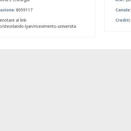
zazione
: 8059117
Canale
enotare al link
Crediti
pp/steorlando-lyan/ricevimento-universita