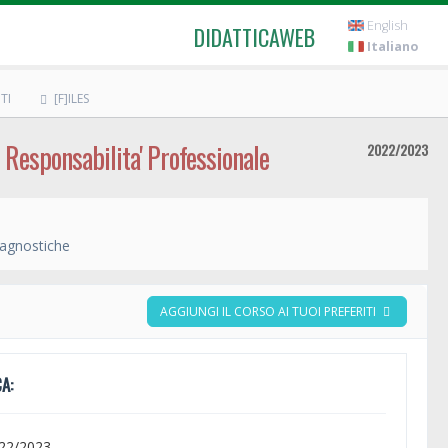
English
DIDATTICAWEB
Italiano
TI
[F]ILES
Responsabilita' Professionale
2022/2023
iagnostiche
AGGIUNGI IL CORSO AI TUOI PREFERITI
A:
022/2023