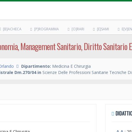
[B]ACHECA
[P]ROGRAMMA
[O]RARI
[E]SAMI
E[V]EN
omia, Management Sanitario, Diritto Sanitario E 
Orlando
Dipartimento:
Medicina E Chirurgia
strale Dm.270/04 in
Scienze Delle Professioni Sanitarie Tecniche D
DIDATTIC
icina E Chirurgia
A.A.
: 2