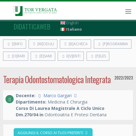
English
DIDATTICAWEB
Italiano
[I]NFO
[M]ODULI
[B]ACHECA
[P]ROGRAMMA
[O]RARI
[E]SAMI
E[V]ENTI
[F]ILES
Terapia Odontostomatologica Integrata
2022/2023
Docente:
Marco Gargari
Dipartimento:
Medicina E Chirurgia
Corso Di Laurea Magistrale A Ciclo Unico
Dm.270/04 in
Odontoiatria E Protesi Dentaria
AGGIUNGI IL CORSO AI TUOI PREFERITI