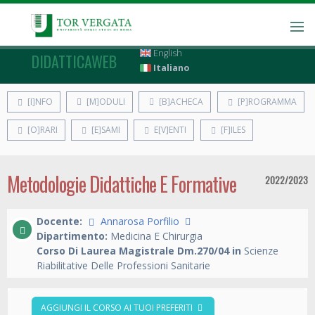
English
DIDATTICAWEB
Italiano
[I]NFO
[M]ODULI
[B]ACHECA
[P]ROGRAMMA
[O]RARI
[E]SAMI
E[V]ENTI
[F]ILES
Metodologie Didattiche E Formative
2022/2023
Docente:
Annarosa Porfilio
Dipartimento:
Medicina E Chirurgia
Corso Di Laurea Magistrale Dm.270/04 in
Scienze
Riabilitative Delle Professioni Sanitarie
AGGIUNGI IL CORSO AI TUOI PREFERITI