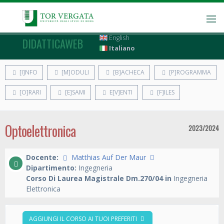
English
DIDATTICAWEB
Italiano
[I]NFO
[M]ODULI
[B]ACHECA
[P]ROGRAMMA
[O]RARI
[E]SAMI
E[V]ENTI
[F]ILES
Optoelettronica
2023/2024
Docente:
Matthias Auf Der Maur
Dipartimento:
Ingegneria
Corso Di Laurea Magistrale Dm.270/04 in
Ingegneria
Elettronica
AGGIUNGI IL CORSO AI TUOI PREFERITI