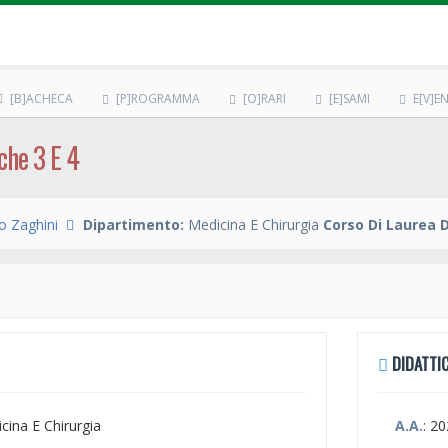
[B]ACHECA
[P]ROGRAMMA
[O]RARI
[E]SAMI
E[V]EN
che 3 E 4
o Zaghini
Dipartimento:
Medicina E Chirurgia
Corso Di Laurea 
DIDATTIC
icina E Chirurgia
A.A.
: 2