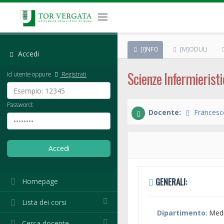
[I]NFO
[M]ODULI
Accedi
Scienze Infermieristi
Id utente oppure
Registrati
Password:
Docente:
Francesc
GENERALI:
Homepage
Lista dei corsi
Dipartimento
: Med
Cerca docente