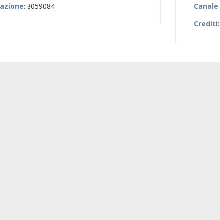
zazione
: 8059084
Canale
Crediti
: