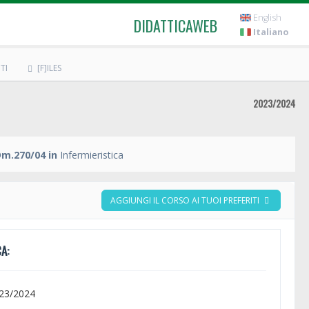
English
DIDATTICAWEB
Italiano
TI
[F]ILES
2023/2024
Dm.270/04 in
Infermieristica
AGGIUNGI IL CORSO AI TUOI PREFERITI
A:
023/2024