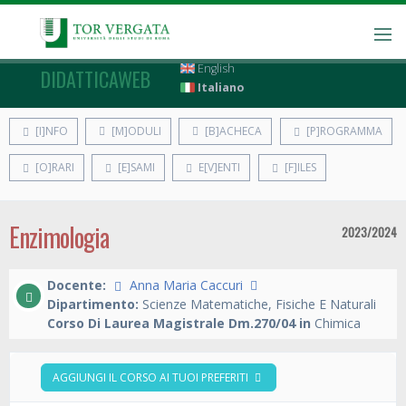
English
DIDATTICAWEB
Italiano
[I]NFO
[M]ODULI
[B]ACHECA
[P]ROGRAMMA
[O]RARI
[E]SAMI
E[V]ENTI
[F]ILES
Enzimologia
2023/2024
Docente:
Anna Maria Caccuri
Dipartimento:
Scienze Matematiche, Fisiche E Naturali
Corso Di Laurea Magistrale Dm.270/04 in
Chimica
AGGIUNGI IL CORSO AI TUOI PREFERITI