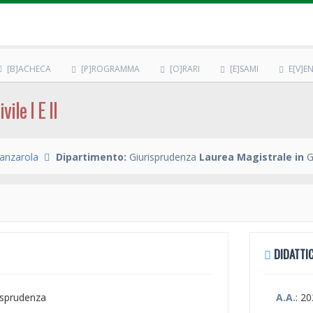
[B]ACHECA
[P]ROGRAMMA
[O]RARI
[E]SAMI
E[V]EN
ile I E II
anzarola
Dipartimento:
Giurisprudenza
Laurea Magistrale in
G
DIDATTIC
risprudenza
A.A.
: 2