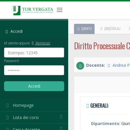
[I]NFO
[M]ODULI
Accedi
Diritto Processuale Civ
Id utente oppure
Registrati
Password:
Docente:
Andrea P
GENERALI:
Homepage
Lista dei corsi
Dipartimento
: Giu
Cerca docente