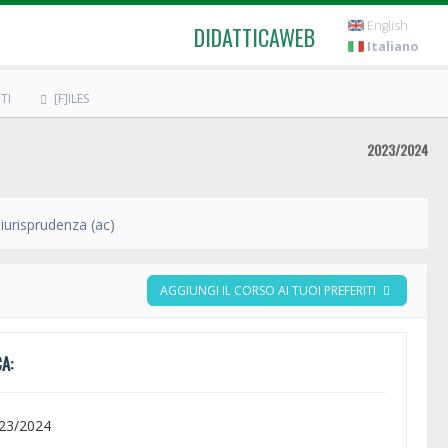
English
DIDATTICAWEB
Italiano
TI
[F]ILES
2023/2024
iurisprudenza (ac)
AGGIUNGI IL CORSO AI TUOI PREFERITI
A:
023/2024