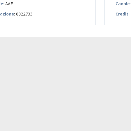
le
: AAF
Canale
zazione
: 8022733
Crediti