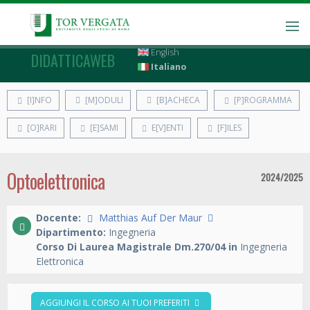
English
DIDATTICAWEB
Italiano
[I]NFO
[M]ODULI
[B]ACHECA
[P]ROGRAMMA
[O]RARI
[E]SAMI
E[V]ENTI
[F]ILES
Optoelettronica
2024/2025
Docente:
Matthias Auf Der Maur
Dipartimento:
Ingegneria
Corso Di Laurea Magistrale Dm.270/04 in
Ingegneria
Elettronica
AGGIUNGI IL CORSO AI TUOI PREFERITI