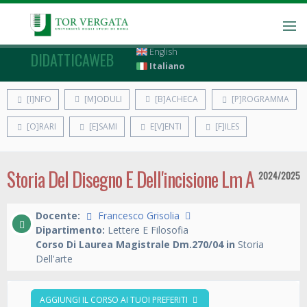
English
DIDATTICAWEB
Italiano
[I]NFO
[M]ODULI
[B]ACHECA
[P]ROGRAMMA
[O]RARI
[E]SAMI
E[V]ENTI
[F]ILES
Storia Del Disegno E Dell'incisione Lm A
2024/2025
Docente:
Francesco Grisolia
Dipartimento:
Lettere E Filosofia
Corso Di Laurea Magistrale Dm.270/04 in
Storia
Dell'arte
AGGIUNGI IL CORSO AI TUOI PREFERITI