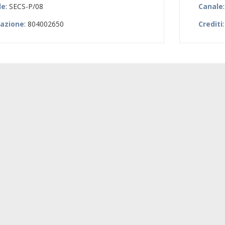
le
: SECS-P/08
Canale
zazione
: 804002650
Crediti
: