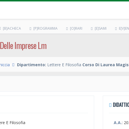
[B]ACHECA
[P]ROGRAMMA
[O]RARI
[E]SAMI
E[V]EN
 Delle Imprese Lm
iccia
Dipartimento:
Lettere E Filosofia
Corso Di Laurea Magis
DIDATTIC
ere E Filosofia
A.A.
: 2