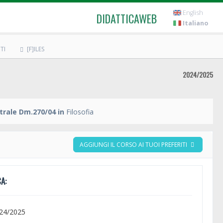
English
DIDATTICAWEB
Italiano
TI
[F]ILES
2024/2025
trale Dm.270/04 in
Filosofia
AGGIUNGI IL CORSO AI TUOI PREFERITI
A:
024/2025