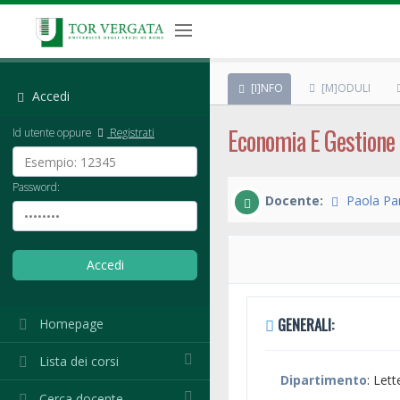
[I]NFO
[M]ODULI
Accedi
Economia E Gestione
Id utente oppure
Registrati
Password:
Docente:
Paola Pan
GENERALI:
Homepage
Lista dei corsi
Dipartimento
: Lett
Cerca docente