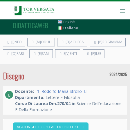
English
DIDATTICAWEB
Italiano
[I]NFO
[M]ODULI
[B]ACHECA
[P]ROGRAMMA
[O]RARI
[E]SAMI
E[V]ENTI
[F]ILES
Disegno
2024/2025
Docente:
Rodolfo Maria Strollo
Dipartimento:
Lettere E Filosofia
Corso Di Laurea Dm.270/04 in
Scienze Dell'educazione
E Della Formazione
AGGIUNGI IL CORSO AI TUOI PREFERITI