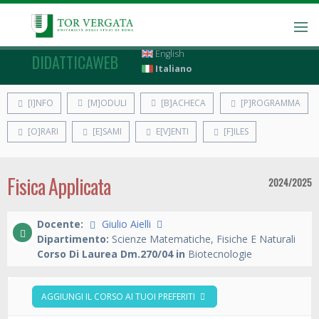
English
DIDATTICAWEB
Italiano
[I]NFO
[M]ODULI
[B]ACHECA
[P]ROGRAMMA
[O]RARI
[E]SAMI
E[V]ENTI
[F]ILES
Fisica Applicata
2024/2025
Docente:
Giulio Aielli
Dipartimento:
Scienze Matematiche, Fisiche E Naturali
Corso Di Laurea Dm.270/04 in
Biotecnologie
AGGIUNGI IL CORSO AI TUOI PREFERITI