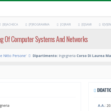
[B]ACHECA
[P]ROGRAMMA
[O]RARI
[E]SAMI
E[V]EN
ng Of Computer Systems And Networks
De Nitto Persone'
Dipartimento:
Ingegneria
Corso Di Laurea Ma
DIDATTIC
egneria
A.A.
: 2