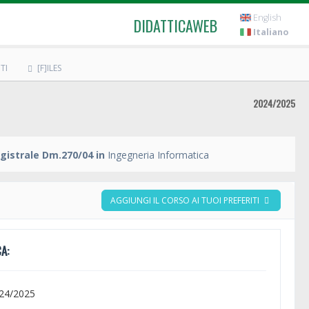
English
DIDATTICAWEB
Italiano
TI
[F]ILES
2024/2025
gistrale Dm.270/04 in
Ingegneria Informatica
AGGIUNGI IL CORSO AI TUOI PREFERITI
A:
024/2025