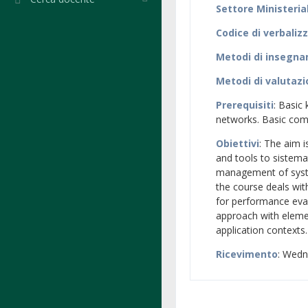
Settore Ministeria
Codice di verbaliz
Metodi di insegn
Metodi di valutaz
Prerequisiti
: Basic
networks. Basic comp
Obiettivi
: The aim 
and tools to sistemat
management of system
the course deals wit
for performance eval
approach with eleme
application contexts.
Ricevimento
: Wedn