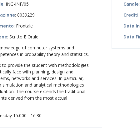
le
: ING-INF/05
Canale
zazione
: 8039229
Crediti
:
amento
: Frontale
Data In
ione
: Scritto E Orale
Data Fi
 knowledge of computer systems and
etences in probability theory and statistics.
is to provide the student with methodologies
ically face with planning, design and
s, networks and services. In particular,
h simulation and analytical methodologies
uation. The course extends the traditional
nts derived from the most actual
esday 15:000 - 16:30