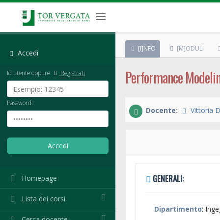
[I]NFO
[M]ODULI
Accedi
Performance Modeli
Id utente oppure
Registrati
Password:
Docente:
Vittoria 
GENERALI:
Homepage
Lista dei corsi
Dipartimento
: Ing
Cerca docente