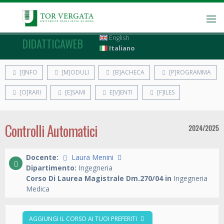
English
DIDATTICAWEB
Italiano
[I]NFO
[M]ODULI
[B]ACHECA
[P]ROGRAMMA
[O]RARI
[E]SAMI
E[V]ENTI
[F]ILES
Controlli Automatici
2024/2025
Docente:
Laura Menini
Dipartimento:
Ingegneria
Corso Di Laurea Magistrale Dm.270/04 in
Ingegneria
Medica
AGGIUNGI IL CORSO AI TUOI PREFERITI