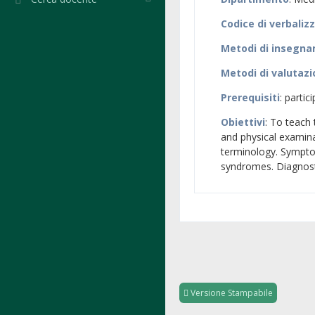
Codice di verbaliz
Metodi di insegn
Metodi di valutaz
Prerequisiti
: partic
Obiettivi
: To teach
and physical examina
terminology. Sympto
syndromes. Diagnost
Versione Stampabile