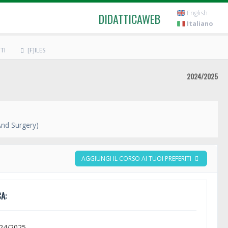
English
DIDATTICAWEB
Italiano
TI
[F]ILES
2024/2025
And Surgery)
AGGIUNGI IL CORSO AI TUOI PREFERITI
A:
024/2025