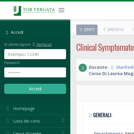
[I]NFO
[M]ODULI
Accedi
Clinical Symptomato
Id utente oppure
Registrati
Password:
Docente:
Manfredi
Corso Di Laurea Magi
Homepage
GENERALI:
Lista dei corsi
Cerca docente
Dipartimento
: Med