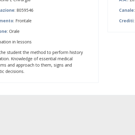
zazione
: 8059546
Canale
amento
: Frontale
Crediti
:
ione
: Orale
ipation in lessons
 the student the method to perform history
tion. Knowledge of essential medical
ms and approach to them, signs and
ic decisions.