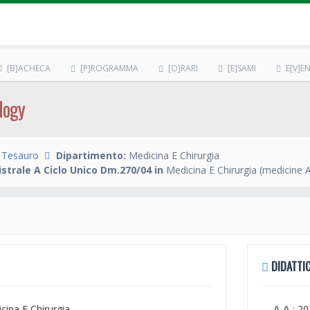
[B]ACHECA
[P]ROGRAMMA
[O]RARI
[E]SAMI
E[V]EN
logy
 Tesauro
Dipartimento:
Medicina E Chirurgia
strale A Ciclo Unico Dm.270/04 in
Medicina E Chirurgia (medicine 
DIDATTIC
icina E Chirurgia
A.A.
: 2