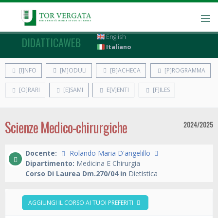
English
DIDATTICAWEB
Italiano
[I]NFO
[M]ODULI
[B]ACHECA
[P]ROGRAMMA
[O]RARI
[E]SAMI
E[V]ENTI
[F]ILES
Scienze Medico-chirurgiche
2024/2025
Docente:
Rolando Maria D'angelillo
Dipartimento:
Medicina E Chirurgia
Corso Di Laurea Dm.270/04 in
Dietistica
AGGIUNGI IL CORSO AI TUOI PREFERITI