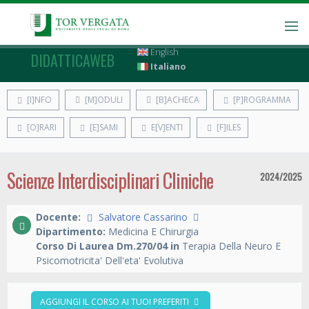
English
DIDATTICAWEB
Italiano
[I]NFO
[M]ODULI
[B]ACHECA
[P]ROGRAMMA
[O]RARI
[E]SAMI
E[V]ENTI
[F]ILES
Scienze Interdisciplinari Cliniche
2024/2025
Docente:
Salvatore Cassarino
Dipartimento:
Medicina E Chirurgia
Corso Di Laurea Dm.270/04 in
Terapia Della Neuro E
Psicomotricita' Dell'eta' Evolutiva
AGGIUNGI IL CORSO AI TUOI PREFERITI