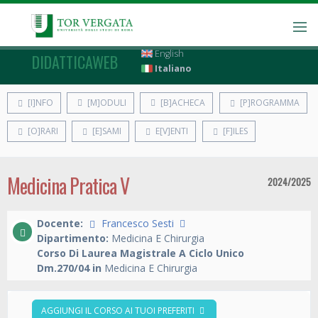
English
DIDATTICAWEB
Italiano
[I]NFO
[M]ODULI
[B]ACHECA
[P]ROGRAMMA
[O]RARI
[E]SAMI
E[V]ENTI
[F]ILES
Medicina Pratica V
2024/2025
Docente:
Francesco Sesti
Dipartimento:
Medicina E Chirurgia
Corso Di Laurea Magistrale A Ciclo Unico
Dm.270/04 in
Medicina E Chirurgia
AGGIUNGI IL CORSO AI TUOI PREFERITI