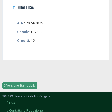
DIDATTICA:
A.A.
: 2024/2025
Canale
: UNICO
Crediti
: 12
Versione Stampabile
2021 © Università di TorVergata
|
|
FAQ
|
Contatta la Redazione