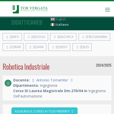
English
DIDATTICAWEB
Italiano
[I]NFO
[M]ODULI
[B]ACHECA
[P]ROGRAMMA
[O]RARI
[E]SAMI
E[V]ENTI
[F]ILES
Robotica Industriale
2024/2025
Docente:
Antonio Tornambe'
Dipartimento:
Ingegneria
Corso Di Laurea Magistrale Dm.270/04 in
Ingegneria
Dell'automazione
AGGIUNGI IL CORSO AI TUOI PREFERITI