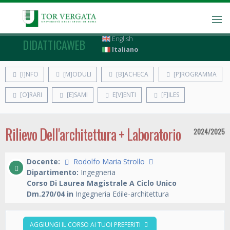
English
DIDATTICAWEB
Italiano
[I]NFO
[M]ODULI
[B]ACHECA
[P]ROGRAMMA
[O]RARI
[E]SAMI
E[V]ENTI
[F]ILES
Rilievo Dell'architettura + Laboratorio
2024/2025
Docente:
Rodolfo Maria Strollo
Dipartimento:
Ingegneria
Corso Di Laurea Magistrale A Ciclo Unico
Dm.270/04 in
Ingegneria Edile-architettura
AGGIUNGI IL CORSO AI TUOI PREFERITI