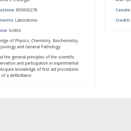
zazione
: 805000278
Canale
amento
: Laboratorio
Crediti
:
ione
: Scritto
edge of Physics, Chemistry, Biochemistry,
siology and General Pathology.
d the general principles of the scientific
vation and participation in experimental
. Acquire knowledge of first aid procedures
of a defibrillator.