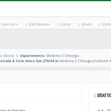
[B]ACHECA
[P]ROGRAMMA
[O]RARI
[E]SAMI
E[V]EN
co Bosco
Dipartimento:
Medicina E Chirurgia
strale A Ciclo Unico Dm.270/04 in
Medicina E Chirurgia (medicine 
DIDATTIC
icina E Chirurgia
A.A.
: 2