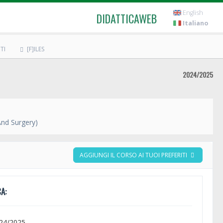
English
DIDATTICAWEB
Italiano
TI
[F]ILES
2024/2025
And Surgery)
AGGIUNGI IL CORSO AI TUOI PREFERITI
A:
024/2025