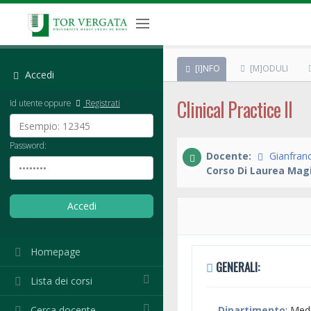
[I]NFO
[M]ODULI
Accedi
Clinical Practice II
Id utente oppure
Registrati
Password:
Docente:
Gianfran
Corso Di Laurea Magi
Homepage
GENERALI:
Lista dei corsi
Cerca docente
Dipartimento
: Med