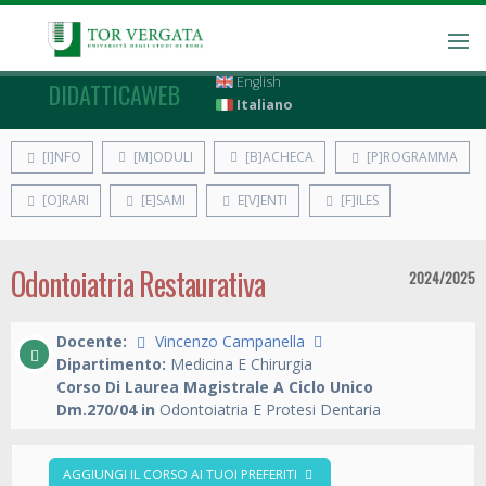
English
DIDATTICAWEB
Italiano
[I]NFO
[M]ODULI
[B]ACHECA
[P]ROGRAMMA
[O]RARI
[E]SAMI
E[V]ENTI
[F]ILES
Odontoiatria Restaurativa
2024/2025
Docente:
Vincenzo Campanella
Dipartimento:
Medicina E Chirurgia
Corso Di Laurea Magistrale A Ciclo Unico
Dm.270/04 in
Odontoiatria E Protesi Dentaria
AGGIUNGI IL CORSO AI TUOI PREFERITI