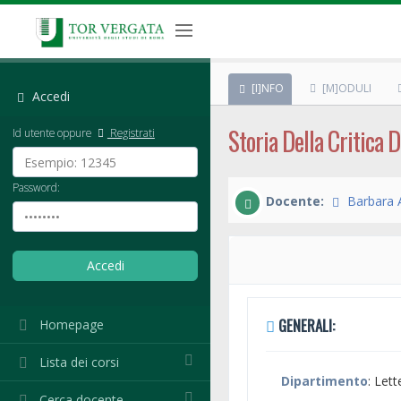
[I]NFO
[M]ODULI
Accedi
Storia Della Critica 
Id utente oppure
Registrati
Password:
Docente:
Barbara 
GENERALI:
Homepage
Lista dei corsi
Dipartimento
: Lett
Cerca docente