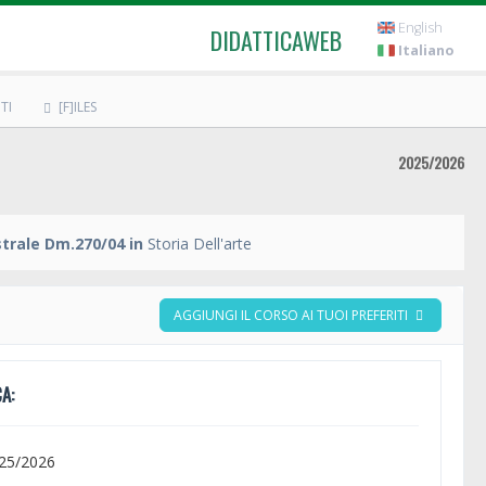
English
DIDATTICAWEB
Italiano
TI
[F]ILES
2025/2026
trale Dm.270/04 in
Storia Dell'arte
AGGIUNGI IL CORSO AI TUOI PREFERITI
A:
025/2026