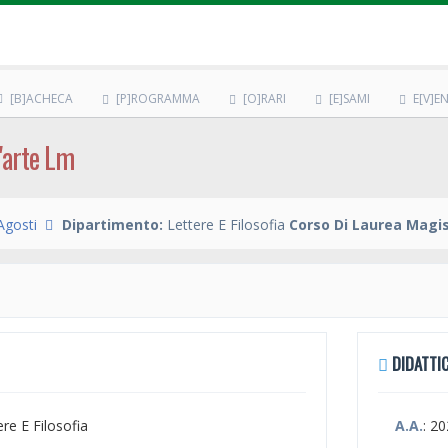
[B]ACHECA
[P]ROGRAMMA
[O]RARI
[E]SAMI
E[V]EN
D'arte Lm
Agosti
Dipartimento:
Lettere E Filosofia
Corso Di Laurea Magis
DIDATTIC
ere E Filosofia
A.A.
: 2