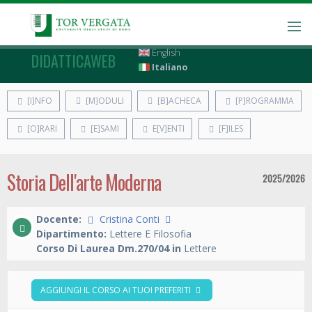
English
DIDATTICAWEB
Italiano
[I]NFO
[M]ODULI
[B]ACHECA
[P]ROGRAMMA
[O]RARI
[E]SAMI
E[V]ENTI
[F]ILES
Storia Dell'arte Moderna
2025/2026
Docente:
Cristina Conti
Dipartimento:
Lettere E Filosofia
Corso Di Laurea Dm.270/04 in
Lettere
AGGIUNGI IL CORSO AI TUOI PREFERITI