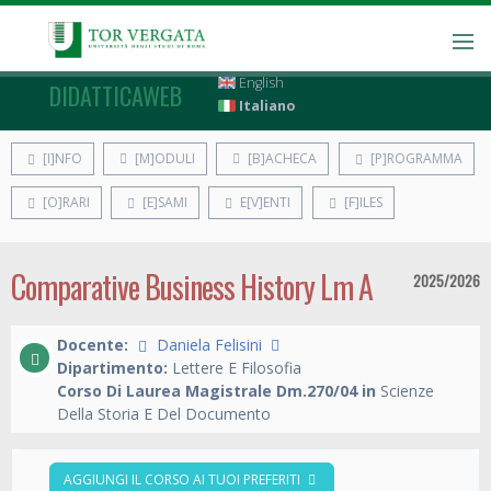
English
DIDATTICAWEB
Italiano
[I]NFO
[M]ODULI
[B]ACHECA
[P]ROGRAMMA
[O]RARI
[E]SAMI
E[V]ENTI
[F]ILES
Comparative Business History Lm A
2025/2026
Docente:
Daniela Felisini
Dipartimento:
Lettere E Filosofia
Corso Di Laurea Magistrale Dm.270/04 in
Scienze
Della Storia E Del Documento
AGGIUNGI IL CORSO AI TUOI PREFERITI