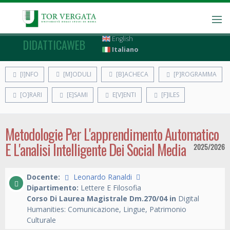
English
DIDATTICAWEB
Italiano
[I]NFO
[M]ODULI
[B]ACHECA
[P]ROGRAMMA
[O]RARI
[E]SAMI
E[V]ENTI
[F]ILES
Metodologie Per L'apprendimento Automatico
E L'analisi Intelligente Dei Social Media
2025/2026
Docente:
Leonardo Ranaldi
Dipartimento:
Lettere E Filosofia
Corso Di Laurea Magistrale Dm.270/04 in
Digital
Humanities: Comunicazione, Lingue, Patrimonio
Culturale