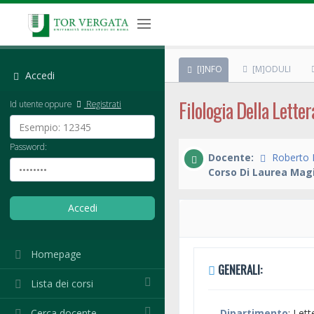
[I]NFO
[M]ODULI
Accedi
Filologia Della Lette
Id utente oppure
Registrati
Password:
Docente:
Roberto 
Corso Di Laurea Magi
Homepage
GENERALI:
Lista dei corsi
Cerca docente
Dipartimento
: Lett