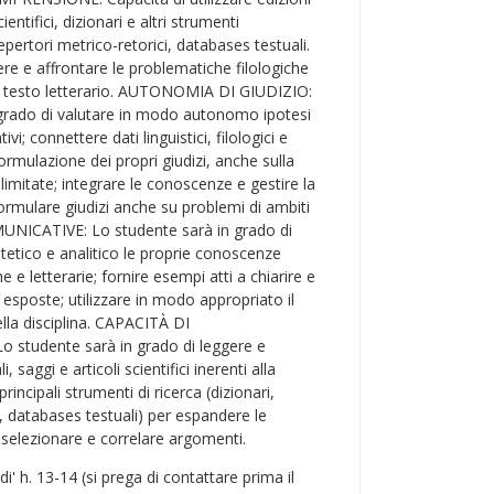
entifici, dizionari e altri strumenti
 repertori metrico-retorici, databases testuali.
re e affrontare le problematiche filologiche
un testo letterario. AUTONOMIA DI GIUDIZIO:
 grado di valutare in modo autonomo ipotesi
vi; connettere dati linguistici, filologici e
a formulazione dei propri giudizi, anche sulla
limitate; integrare le conoscenze e gestire la
formulare giudizi anche su problemi di ambiti
MUNICATIVE: Lo studente sarà in grado di
ntetico e analitico le proprie conoscenze
che e letterarie; fornire esempi atti a chiarire e
esposte; utilizzare in modo appropriato il
lla disciplina. CAPACITÀ DI
studente sarà in grado di leggere e
saggi e articoli scientifici inerenti alla
i principali strumenti di ricerca (dizionari,
ci, databases testuali) per espandere le
selezionare e correlare argomenti.
di' h. 13-14 (si prega di contattare prima il