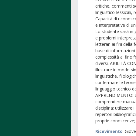
critiche, commenti sci
linguistico-lessicali,
Capacità di riconosce
e interpretative di 
Lo studente sarà in
e problemi interpretati
letterari ai fini dell
base di informazioni 
complessità al fine 
diversi. ABILITÀ CO
illustrare in modo si
linguistiche, filologi
confermare le teorie 
linguaggio tecnico de
APPRENDIMENTO: Lo 
comprendere manuali, 
disciplina; utilizzare 
repertori bibliografi
proprie conoscenze; 
Ricevimento
: Giove