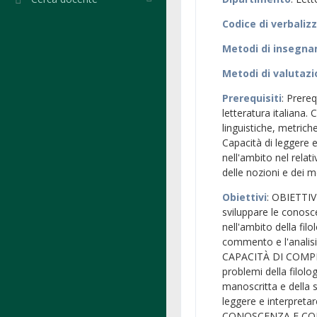
Codice di verbaliz
Metodi di insegn
Metodi di valutaz
Prerequisiti
: Prereq
letteratura italiana. 
linguistiche, metriche
Capacità di leggere e
nell'ambito nel rela
delle nozioni e dei m
Obiettivi
: OBIETTIV
sviluppare le conosc
nell'ambito della filo
commento e l'analis
CAPACITÀ DI COMPRE
problemi della filol
manoscritta e della 
leggere e interpreta
CONOSCENZA E COMPR