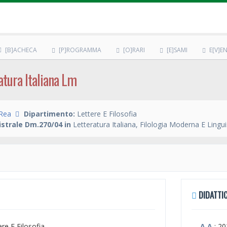
[B]ACHECA
[P]ROGRAMMA
[O]RARI
[E]SAMI
E[V]EN
ratura Italiana Lm
Rea
Dipartimento:
Lettere E Filosofia
strale Dm.270/04 in
Letteratura Italiana, Filologia Moderna E Lingui
DIDATTIC
ere E Filosofia
A.A.
: 2