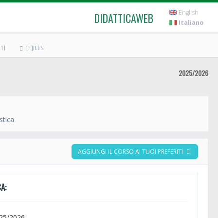
English
DIDATTICAWEB
Italiano
TI
[F]ILES
2025/2026
stica
AGGIUNGI IL CORSO AI TUOI PREFERITI
A:
025/2026