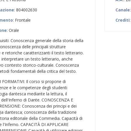
zazione
: 804002630
Canale
amento
: Frontale
Crediti
ione
: Orale
uisiti: Conoscenza generale della storia della
Conoscenza delle principali strutture
 e retoriche caratterizzanti il testo letterario.
 interpretare un testo letterario, anche
tivo contesto storico-culturale. Conoscenza
etodi fondamentali della critica del testo.
I FORMATIVI: Il corso si propone di
enze e le competenze degli studenti
logia dantesca mediante la lettura, il
i dell'Inferno di Dante. CONOSCENZA E
NSIONE: Conoscenza dei principi e dei
ogia dantesca; conoscenza della tradizione
storia editoriale della Commedia. Capacità di
re l'Inferno. CAPACITÀ DI APPLICARE
ENSIONE: Capacità di utilizzare edizioni