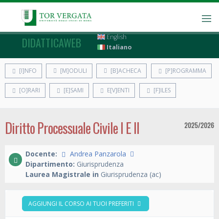
English
DIDATTICAWEB
Italiano
[I]NFO
[M]ODULI
[B]ACHECA
[P]ROGRAMMA
[O]RARI
[E]SAMI
E[V]ENTI
[F]ILES
Diritto Processuale Civile I E II
2025/2026
Docente:
Andrea Panzarola
Dipartimento:
Giurisprudenza
Laurea Magistrale in
Giurisprudenza (ac)
AGGIUNGI IL CORSO AI TUOI PREFERITI