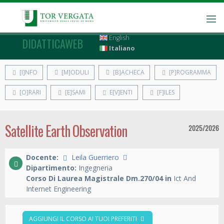
English
DIDATTICAWEB
Italiano
[I]NFO
[M]ODULI
[B]ACHECA
[P]ROGRAMMA
[O]RARI
[E]SAMI
E[V]ENTI
[F]ILES
Satellite Earth Observation
2025/2026
Docente:
Leila Guerriero
Dipartimento:
Ingegneria
Corso Di Laurea Magistrale Dm.270/04 in
Ict And
Internet Engineering
AGGIUNGI IL CORSO AI TUOI PREFERITI