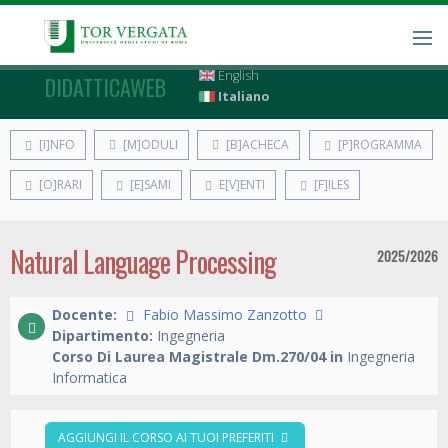
English
DIDATTICAWEB
Italiano
[I]NFO
[M]ODULI
[B]ACHECA
[P]ROGRAMMA
[O]RARI
[E]SAMI
E[V]ENTI
[F]ILES
Natural Language Processing
2025/2026
Docente:
Fabio Massimo Zanzotto
Dipartimento:
Ingegneria
Corso Di Laurea Magistrale Dm.270/04 in
Ingegneria
Informatica
AGGIUNGI IL CORSO AI TUOI PREFERITI